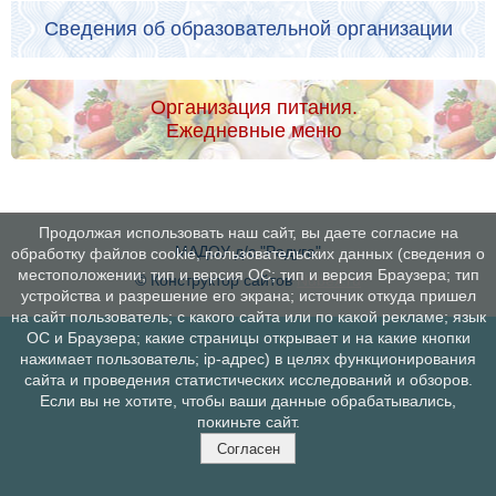
Сведения об образовательной организации
Организация питания.
Ежедневные меню
Продолжая использовать наш сайт, вы даете согласие на
МАДОУ д/с "Радуга"
обработку файлов cookie, пользовательских данных (сведения о
местоположении; тип и версия ОС; тип и версия Браузера; тип
© Конструктор сайтов
Nubex.ru
устройства и разрешение его экрана; источник откуда пришел
на сайт пользователь; с какого сайта или по какой рекламе; язык
ОС и Браузера; какие страницы открывает и на какие кнопки
нажимает пользователь; ip-адрес) в целях функционирования
сайта и проведения статистических исследований и обзоров.
Если вы не хотите, чтобы ваши данные обрабатывались,
покиньте сайт.
Согласен