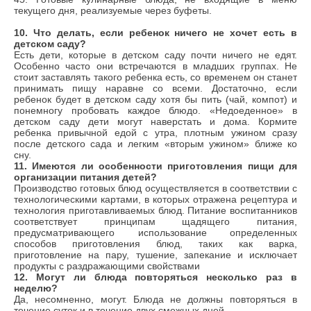
текущего дня, реализуемые через буфеты.
10
. Что делать, если ребенок ничего не хочет есть в
детском саду?
Есть дети, которые в детском саду почти ничего не едят.
Особенно часто они встречаются в младших группах. Не
стоит заставлять такого ребенка есть, со временем он станет
принимать пищу наравне со всеми. Достаточно, если
ребенок будет в детском саду хотя бы пить (чай, компот) и
понемногу пробовать каждое блюдо. «Недоеденное» в
детском саду дети могут наверстать и дома. Кормите
ребенка привычной едой с утра, плотным ужином сразу
после детского сада и легким «вторым ужином» ближе ко
сну.
11. И
меются ли особенности приготовления пищи для
организации питания детей?
Производство готовых блюд осуществляется в соответствии с
технологическими картами, в которых отражена рецептура и
технология приготавливаемых блюд. Питание воспитанников
соответствует принципам щадящего питания,
предусматривающего использование определенных
способов приготовления блюд, таких как варка,
приготовление на пару, тушение, запекание и исключает
продукты с раздражающими свойствами
12. Могут ли блюда повторяться несколько раз в
неделю?
Да, несомненно, могут. Блюда не должны повторяться в
течение суток и в течение двух смежных дней.