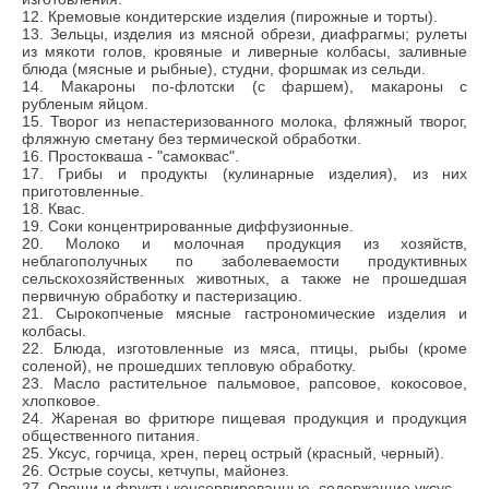
12. Кремовые кондитерские изделия (пирожные и торты).
13. Зельцы, изделия из мясной обрези, диафрагмы; рулеты
из мякоти голов, кровяные и ливерные колбасы, заливные
блюда (мясные и рыбные), студни, форшмак из сельди.
14. Макароны по-флотски (с фаршем), макароны с
рубленым яйцом.
15. Творог из непастеризованного молока, фляжный творог,
фляжную сметану без термической обработки.
16. Простокваша - "самоквас".
17. Грибы и продукты (кулинарные изделия), из них
приготовленные.
18. Квас.
19. Соки концентрированные диффузионные.
20. Молоко и молочная продукция из хозяйств,
неблагополучных по заболеваемости продуктивных
сельскохозяйственных животных, а также не прошедшая
первичную обработку и пастеризацию.
21. Сырокопченые мясные гастрономические изделия и
колбасы.
22. Блюда, изготовленные из мяса, птицы, рыбы (кроме
соленой), не прошедших тепловую обработку.
23. Масло растительное пальмовое, рапсовое, кокосовое,
хлопковое.
24. Жареная во фритюре пищевая продукция и продукция
общественного питания.
25. Уксус, горчица, хрен, перец острый (красный, черный).
26. Острые соусы, кетчупы, майонез.
27. Овощи и фрукты консервированные, содержащие уксус.