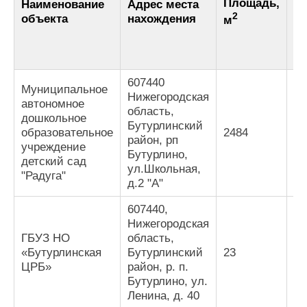
Площадь,
Наименование
Адрес места
К
2
объекта
нахождения
м
м
607440
Муниципальное
Нижегородская
автономное
область,
дошкольное
Бутурлинский
образовательное
2484
89
район, рп
учреждение
Бутурлино,
детский сад
ул.Школьная,
"Радуга"
д.2 "А"
607440,
Нижегородская
ГБУЗ НО
область,
«Бутурлинская
Бутурлинский
23
89
ЦРБ»
район, р. п.
Бутурлино, ул.
Ленина, д. 40