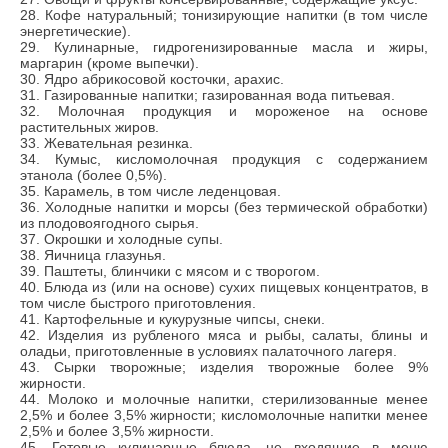
28. Кофе натуральный; тонизирующие напитки (в том числе
энергетические).
29. Кулинарные, гидрогенизированные масла и жиры,
маргарин (кроме выпечки).
30. Ядро абрикосовой косточки, арахис.
31. Газированные напитки; газированная вода питьевая.
32. Молочная продукция и мороженое на основе
растительных жиров.
33. Жевательная резинка.
34. Кумыс, кисломолочная продукция с содержанием
этанола (более 0,5%).
35. Карамель, в том числе леденцовая.
36. Холодные напитки и морсы (без термической обработки)
из плодовоягодного сырья.
37. Окрошки и холодные супы.
38. Яичница глазунья.
39. Паштеты, блинчики с мясом и с творогом.
40. Блюда из (или на основе) сухих пищевых концентратов, в
том числе быстрого приготовления.
41. Картофельные и кукурузные чипсы, снеки.
42. Изделия из рубленого мяса и рыбы, салаты, блины и
оладьи, приготовленные в условиях палаточного лагеря.
43. Сырки творожные; изделия творожные более 9%
жирности.
44. Молоко и молочные напитки, стерилизованные менее
2,5% и более 3,5% жирности; кисломолочные напитки менее
2,5% и более 3,5% жирности.
45. Готовые кулинарные блюда, не входящие в меню