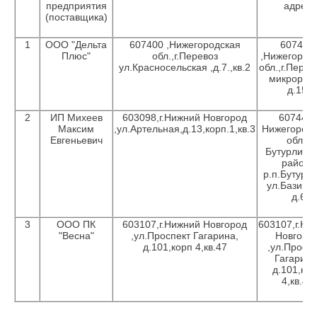
предприятия
адрес
(поставщика)
1
ООО "Дельта
607400 ,Нижегородская
607400
Плюс"
обл.,г.Перевоз
,Нижегород
ул.Красносельская ,д.7.,кв.2
обл.,г.Перев
микрорай
д.15
2
ИП Михеев
603098,г.Нижний Новгород
607440,
Максим
,ул.Артельная,д.13,корп.1,кв.3
Нижегородс
Евгеньевич
обл.,
Бутурлинс
район,
р.п.Бутурли
ул.Базинс
д.6
3
ООО ПК
603107,г.Нижний Новгород
603107,г.Ни
"Весна"
,ул.Проспект Гагарина,
Новгоро
д.101,корп 4,кв.47
,ул.Проспе
Гагарина
д.101,кор
4,кв.47