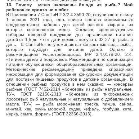
13. Почему меню включены блюда из рыбы? Мой
ребенок ее просто не любит
.
В Приложении 7 СанПиН 2.3/2.4.3590-20, вступившего в силу
1 января 2021 года, есть списки состава минимальных
среднесуточных наборов для детей разного возраста, из
которых составляется меню. Согласно среднесуточным
наборам пищевой продукции для организации питания
детей от 1,5 до 7 лет дети должны получать 32-37 гр. рыбы в
день. В СанПиНе не упоминаются конкретные виды рыбы,
которые подходят для питания детей. Однако в
рекомендациях Роспотребнадзора МР 2.4.0179-20. 2.4.
«Гигиена детей и подростков. Рекомендации по организации
питания обучающихся общеобразовательных организаций.
Методические рекомендации» приведена справочная
информация для формирования конкурсной документации
для поставки пищевых продуктов в детские организации. В
отношении рыбных продуктов в нем сказано: — консервы
рыбные (ГОСТ 7452-2014 «Консервы из рыбы натуральные.
ТУ», ГОСТ 32156-2013 «Консервы из тихоокеанских
лососевых рыб натуральные и натуральные с добавлением
масла. ТУ») — рыба мороженая: треска, пикша, сайра,
минтай, хек, окунь морской, судак, кефаль, горбуша, кета,
нерка, семга, форель (ГОСТ 32366-2013).