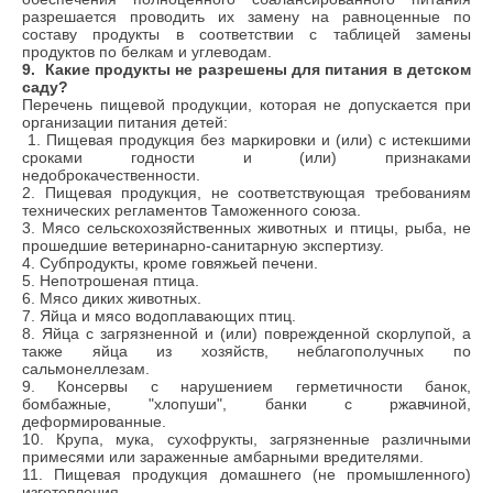
разрешается проводить их замену на равноценные по
составу продукты в соответствии с таблицей замены
продуктов по белкам и углеводам.
9
. Какие продукты не разрешены для питания в детском
саду?
Перечень пищевой продукции, которая не допускается при
организации питания детей:
1. Пищевая продукция без маркировки и (или) с истекшими
сроками годности и (или) признаками
недоброкачественности.
2. Пищевая продукция, не соответствующая требованиям
технических регламентов Таможенного союза.
3. Мясо сельскохозяйственных животных и птицы, рыба, не
прошедшие ветеринарно-санитарную экспертизу.
4. Субпродукты, кроме говяжьей печени.
5. Непотрошеная птица.
6. Мясо диких животных.
7. Яйца и мясо водоплавающих птиц.
8. Яйца с загрязненной и (или) поврежденной скорлупой, а
также яйца из хозяйств, неблагополучных по
сальмонеллезам.
9. Консервы с нарушением герметичности банок,
бомбажные, "хлопуши", банки с ржавчиной,
деформированные.
10. Крупа, мука, сухофрукты, загрязненные различными
примесями или зараженные амбарными вредителями.
11. Пищевая продукция домашнего (не промышленного)
изготовления.