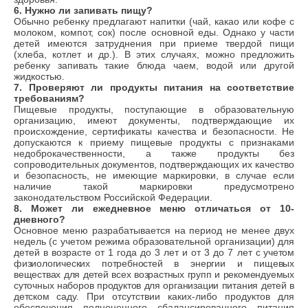
6
. Нужно ли запивать пищу?
Обычно ребенку предлагают напитки (чай, какао или кофе с
молоком, компот, сок) после основной еды. Однако у части
детей имеются затруднения при приеме твердой пищи
(хлеба, котлет и др.). В этих случаях, можно предложить
ребенку запивать такие блюда чаем, водой или другой
жидкостью.
7
. Проверяют ли продукты питания на соответствие
требованиям?
Пищевые продукты, поступающие в образовательную
организацию, имеют документы, подтверждающие их
происхождение, сертификаты качества и безопасности. Не
допускаются к приему пищевые продукты с признаками
недоброкачественности, а также продукты без
сопроводительных документов, подтверждающих их качество
и безопасность, не имеющие маркировки, в случае если
наличие такой маркировки предусмотрено
законодательством Российской Федерации.
8
. Может ли ежедневное меню отличаться от 10-
дневного?
Основное меню разрабатывается на период не менее двух
недель (с учетом режима образовательной организации) для
детей в возрасте от 1 года до 3 лет и от 3 до 7 лет
с учетом
физиологических потребностей в энергии и пищевых
веществах для детей всех возрастных групп и рекомендуемых
суточных наборов продуктов для организации питания детей в
детском саду.
При отсутствии каких-либо продуктов для
обеспечения полноценного сбалансированного питания